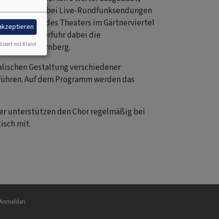
ntorei wirkte bei Live-Rundfunksendungen
heaters und des Theaters im Gärtnerviertel
 akzeptieren
e Beachtung erfuhr dabei die
isiert mit Klaro!
chentag in Nürnberg.
kalischen Gestaltung verschiedener
ufführen. Auf dem Programm werden das
er unterstützen den Chor regelmäßig bei
isch mit.
nutzermenü
Anmelden