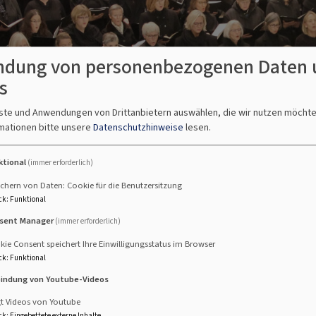
dung von personenbezogenen Daten 
s
nste und Anwendungen von Drittanbietern auswählen, die wir nutzen möcht
an
mationen bitte unsere
Datenschutzhinweise
lesen.
ktional
(immer erforderlich)
esangsverein, der 1859 zur Unterstützung des "recht erbärml
chern von Daten: Cookie für die Benutzersitzung
ck
:
Funktional
r Zeit protestantische Volksschullehrer, welche gleichzeiti
Leben.
sent Manager
(immer erforderlich)
ie Consent speichert Ihre Einwilligungsstatus im Browser
ptamtlich angestellte Kirchenmusiker, gründete am 23.12.194
ck
:
Funktional
 sich die Kantorei unter Mitwirkung von Mitgliedern der B
bindung von Youtube-Videos
doch weiterhin gepflegt.
gt Videos von Youtube
ekanatskantorin an St. Stephan tätig. In dieser Zeit wurde d
ck
:
Eingebettete externe Inhalte