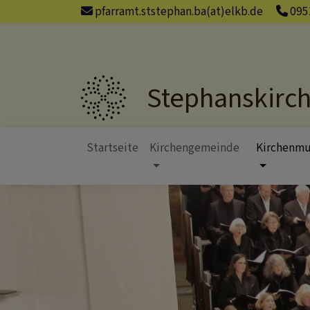
Direkt
pfarramt.ststephan.ba(at)elkb.de
095
zum
Inhalt
Stephanskirc
Startseite
Kirchengemeinde
Kirchenmu
Hauptnavigation