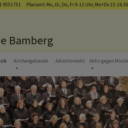
1 9551751
Pfarramt: Mo, Di, Do, Fr 9-12 Uhr; Mo+Do 15-16.3
he Bamberg
sik
Kirchengebäude
Adventsmarkt
Aktiv gegen Missb