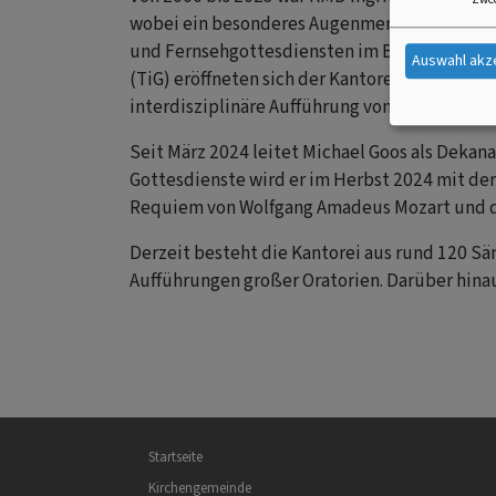
wobei ein besonderes Augenmerk auch auf da
und Fernsehgottesdiensten im BR mit. Durch 
Auswahl akz
(TiG) eröffneten sich der Kantorei neue Bere
interdisziplinäre Aufführung von „Kairos“ in
Seit März 2024 leitet Michael Goos als Dekan
Gottesdienste wird er im Herbst 2024 mit de
Requiem von Wolfgang Amadeus Mozart und d
Derzeit besteht die Kantorei aus rund 120 S
Aufführungen großer Oratorien. Darüber hinau
Hauptnavigation
Startseite
Kirchengemeinde