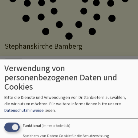
Stephanskirche Bamberg
Hauptnavigation
Verwendung von
personenbezogenen Daten und
Cookies
Startseite
Kirchengemeinde
Kinder und Familien - Übersicht
Kirche Kunterbunt
Bitte die Dienste und Anwendungen von Drittanbietern auswählen,
die wir nutzen möchten.
Für weitere Informationen bitte unsere
Datenschutzhinweise
lesen.
Kirche Kunterbunt
Funktional
(immer erforderlich)
Speichern von Daten: Cookie für die Benutzersitzung