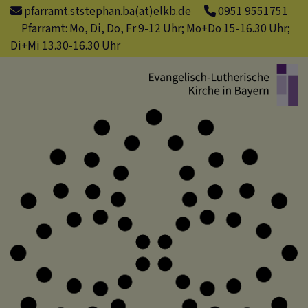
Direkt
pfarramt.ststephan.ba(at)elkb.de
0951 9551751
zum
Pfarramt: Mo, Di, Do, Fr 9-12 Uhr; Mo+Do 15-16.30 Uhr;
Inhalt
Di+Mi 13.30-16.30 Uhr